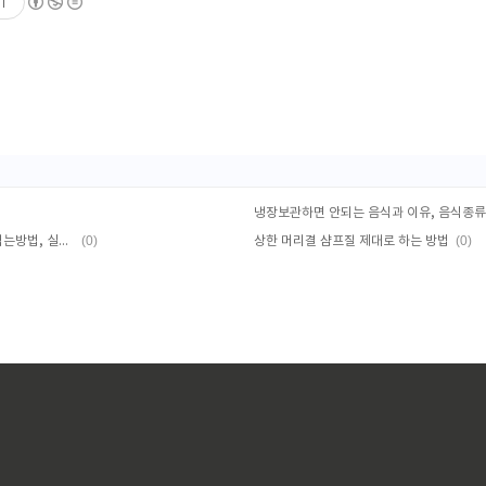
기
(0)
(0)
헬리코박터균 검사방법, 제균치료약 먹는방법, 실비청구하는 방법
상한 머리결 샴프질 제대로 하는 방법