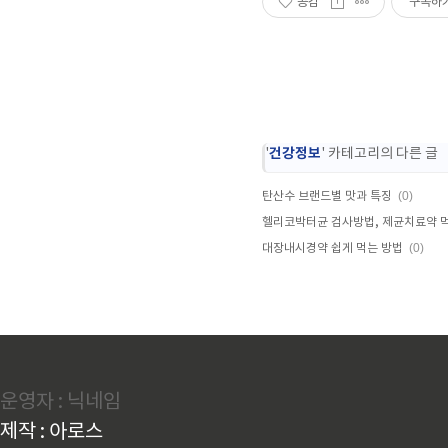
공감
구독하
건강정보
'
' 카테고리의 다른 글
(0)
탄산수 브랜드별 맛과 특징
(0)
대장내시경약 쉽게 먹는 방법
운영자 : 닉네임
제작 : 아로스