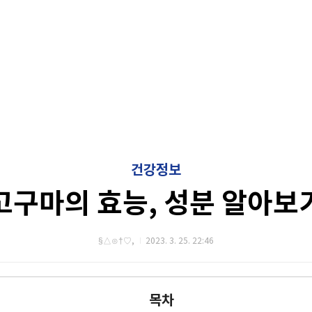
건강정보
고구마의 효능, 성분 알아보
§△⊙†♡,
2023. 3. 25. 22:46
목차