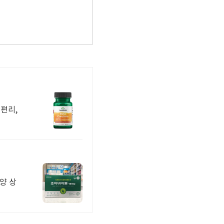
편리,
양 상