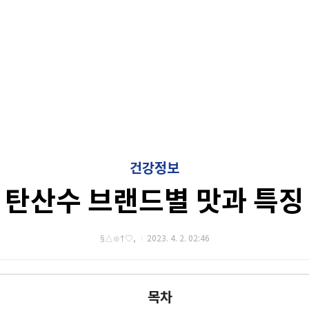
건강정보
탄산수 브랜드별 맛과 특징
§△⊙†♡,
2023. 4. 2. 02:46
목차