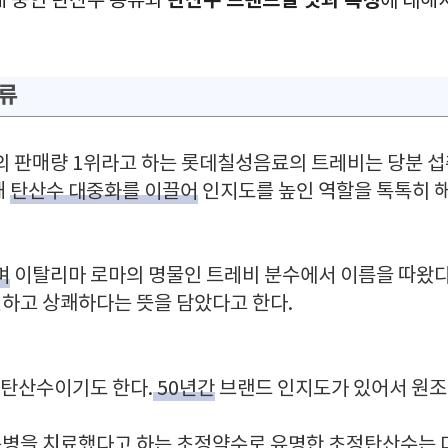
탄산수 브랜드별 맛과 특징
매 중인 탄산수 종류와
에 대해
류
의 판매량 1위라고 하는 롯데칠성음료의 트레비는 당분 섭
해
탄산수 대중화를 이끌어
인지도를 높인 역할을 톡톡히 
며
이탈리마 로마의 명물인 트레비 분수에서 이름을 따왔다
하고 상쾌하다는 뜻을 담았다고 한다.
 탄산수이기도 한다.
50년간
브랜드 인지도가 있어서 원
병을 치료했다고 하는 초정약수로 유명한 초정탄산수는 미