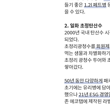
들기 좋은
1.2l 페트병
을 수 있다.
2. 일화 초정탄산수
2000년 국내 탄산수
되었다.
초정리광청수를
회원제
먹는 샘물과 차별화하기
초정리 광청수 투어와 
쌓아갔다.
50년 동안 다양하게
패
초기에는 유리병에 담아 팔
했으나
21년 ESG 
존 에코탭에 제작된 라벨