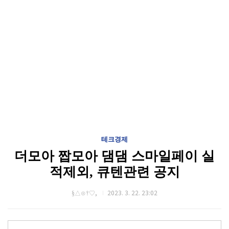
테크경제
더모아 짭모아 댐댐 스마일페이 실
적제외, 큐텐관련 공지
§△⊙†♡,
2023. 3. 22. 23:02