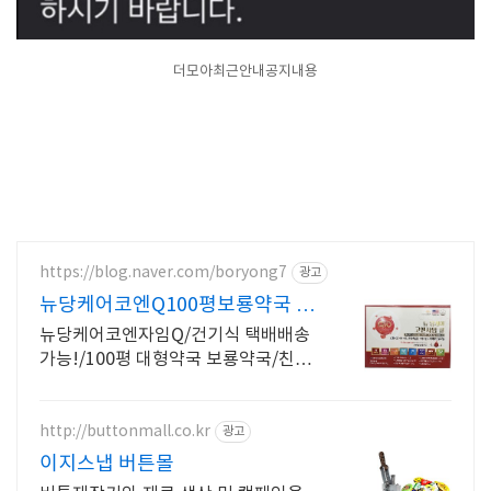
더모아최근안내공지내용
https://blog.naver.com/boryong7
광고
뉴당케어코엔Q100평보룡약국 대
형약국/태릉입구,육사 근처
뉴당케어코엔자임Q/건기식 택배배송
가능!/100평 대형약국 보룡약국/친절
상담!
http://buttonmall.co.kr
광고
이지스냅 버튼몰