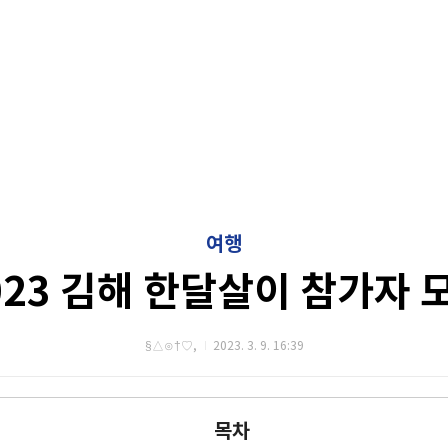
여행
023 김해 한달살이 참가자 
§△⊙†♡,
2023. 3. 9. 16:39
목차