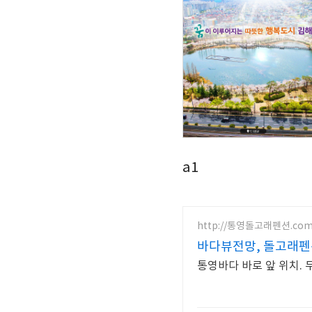
a1
http://통영돌고래펜션.co
바다뷰전망, 돌고래펜
통영바다 바로 앞 위치. 