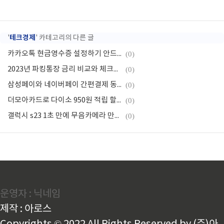
테크경제
'
' 카테고리의 다른 글
카카오톡 현금영수증 설정하기 안드로이드 아이폰
(0)
2023년 파킹통장 금리 비교와 체크해야 할 점
(0)
삼성페이와 네이버페이 간편결제 동맹맺다
(0)
더모아카드로 다이소 950원 적립 할인
(0)
갤럭시 s23 1초 만에 무음카메라 만들기
(0)
운영자 : 닉네임
제작 : 아로스