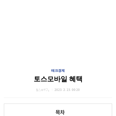
테크경제
토스모바일 혜택
§△⊙†♡,
2023. 2. 23. 00:20
목차