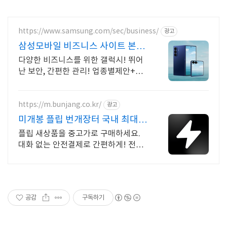
https://www.samsung.com/sec/business/
광고
삼성모바일 비즈니스 사이트 본사
공식 운영 견적문의
다양한 비즈니스를 위한 갤럭시! 뛰어
난 보안, 간편한 관리! 업종별제안+온
라인견적
https://m.bunjang.co.kr/
광고
미개봉 플립 번개장터 국내 최대
브랜드 중고거래
플립 새상품을 중고가로 구매하세요.
대화 없는 안전결제로 간편하게! 전국
각지에서 올라오는 전국구 최다 상품
매일 10만 개 이상의 신규 상품 업로드
공감
구독하기