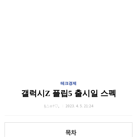
테크경제
갤럭시Z 플립5 출시일 스펙
§△⊙†♡,
2023. 4. 5. 21:24
목차