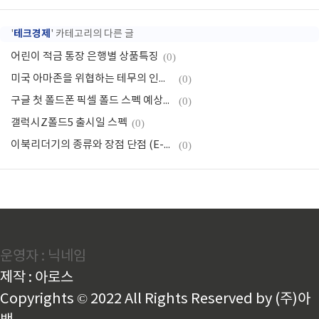
테크경제
'
' 카테고리의 다른 글
어린이 적금 통장 은행별 상품특징
(0)
미국 아마존을 위협하는 테무의 인기비결, 악성코드의혹
(0)
구글 첫 폴드폰 픽셀 폴드 스펙 예상가격
(0)
갤럭시Z폴드5 출시일 스펙
(0)
이북리더기의 종류와 장점 단점 (E-BOOK)
(0)
운영자 : 닉네임
제작 : 아로스
Copyrights © 2022 All Rights Reserved by (주)아