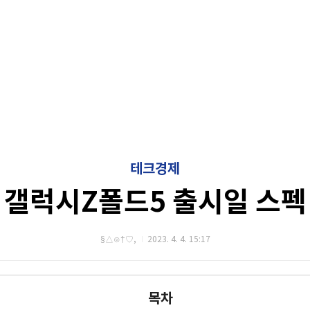
테크경제
갤럭시Z폴드5 출시일 스펙
§△⊙†♡,
2023. 4. 4. 15:17
목차