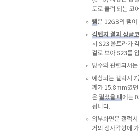
도로 클럭 되는 코어 
램
은 12GB의 램
긱벤치 결과 싱글코
시 S23 울트라가 
걸로 보아 S23를
방수와 관련되서는 
예상되는 갤럭시 Z
께가 15.8mm였
은
펼쳤을 때
에는 
됩니다.
외부화면은 갤럭시 
거의 정사각형에 가