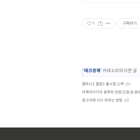
1
구독하기
테크경제
'
' 카테고리의 다른 글
(0)
갤럭시Z 플립5 출시일 스펙
이북리더기의 종류와 장점 단점 (E-BO
(0)
중고거래 사기 피하는 방법