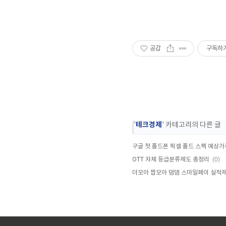
공감
구독하
테크경제
'
' 카테고리의 다른 글
구글 첫 폴드폰 픽셀 폴드 스펙 예상가
(0)
OTT 자체 등급분류제도 총정리