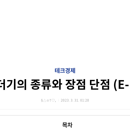
테크경제
기의 종류와 장점 단점 (E-
§△⊙†♡,
2023. 3. 31. 01:28
목차