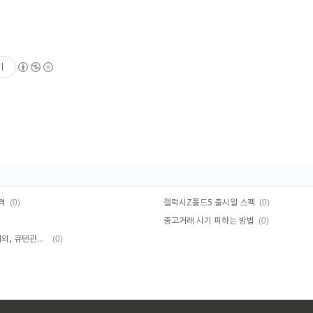
기
(0)
(0)
격
갤럭시Z폴드5 출시일 스펙
(0)
중고거래 사기 피하는 방법
(0)
더모아 짭모아 댐댐 스마일페이 실적제외, 큐텐관련 공지