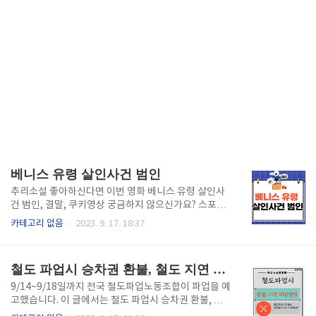
베니스 유령 살인사건 범인
추리소설 좋아하신다면 이번 영화 베니스 유령 살인사
건 범인, 결말, 쿠키영상 궁금하지 않으신가요? 스포를
알고 싶으다면 아래 글을 통해 바로 확인 해 보실 수 있
카테고리 없음
2023. 9. 17. 18:37
습니다 박스오피스 2위, 네이버평범 7.6의 추리 스릴러
영화로 이번 추리영화를 추천합니다. 바쁘신 분들을 위
해 영화 베니스 유령 살인사건의 범인을 궁금하신 분들
철도 파업시 승차권 환불, 철도 지연 배상
에게 공개합니다. 보시는 것도 추천합니다. 재밌게 추리
하면서 봤던 영화입니다! 목차 베니스 유령 살인사건 범
9/14~9/18일까지 전국 철도파업노동조합이 파업을 예
인 범인을 찾기 전에 베니스 유령 살인사건의 결말과 쿠
고했습니다. 이 글에서는 철도 파업시 승차권 환불, 철
키 영상 궁금하신 가요? 바쁘신 분들은 아래 링크를 통
도 지연 배상에 대해서 알려드립니다. 지연시간에 따라