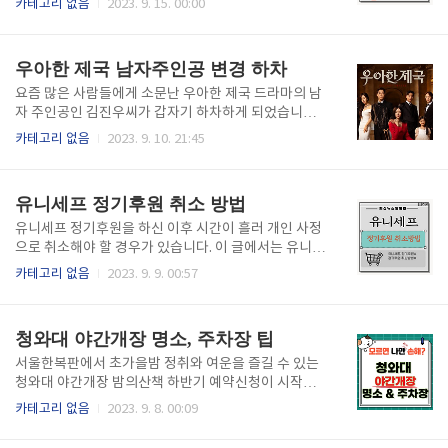
카테고리 없음
2023. 9. 15. 00:00
해 강력한 스포가 담긴 결말과 쿠키 내용을 확인 해 보
서 배상금액이 달라진다는 사실 알고 계신가요? 현금과
실 수 있습니다. 베니스 유령 살인사건 결말 영화 반값
카드의 경우에는 환불과정이 달라집니다 내용확인 하
예매 바로가기 베니스 유령 살인사건의 범인은 다음과
시고 손해 없이 최대한 환불받으시길 바랍니다. 목차 철
우아한 제국 남자주인공 변경 하차
같습니다. 딸 ..
도 파업시 승차권 환불 최근 전국철도파업을 예고한 전
국철도노동조합으로 인해서 많은 시민들이 걱정과 관
요즘 많은 사람들에게 소문난 우아한 제국 드라마의 남
심이 섞여있습니다. 일부 열차가 중지되거나 지연될 수
자 주인공인 김진우씨가 갑자기 하차하게 되었습니다.
있기 때문에 파업이 예고된 날에는 반드시 코레일톡, 홈
이글에서는 우아한 제국 남자주인공이 변경, 하차되어
카테고리 없음
2023. 9. 10. 21:45
페이지를 통해서 열차 운행 정보를 확인하시는 것을 추
과연 누구로 배우가 변경되었을까요? 갑자기 잘나가던
천합니다. 철도파업시 열차운임시간표 확인 열차별 운
우아한제국의 남자주인공이 변경된 이유에 대해서 알
임시간표 다운받기 철도 파업시 승차권 환불 기준 어떠
려드립니다. 우아한제국 남자주인공 변경 하차 KBS드
유니세프 정기후원 취소 방법
할까요? 운행 중지가 확정이 된 경..
라마 우아한 제국 (보러가기)의 남자주인공이 갑자기
변경되어 하차하게 되었습니다. 현재 우아한제국을 끌
유니세프 정기후원을 하신 이후 시간이 흘러 개인 사정
어가고 있는 남자주인공인 김진우를 대신해서 어떤 배
으로 취소해야 할 경우가 있습니다. 이 글에서는 유니세
우가 모습을 나타낼까요? 우아한제국 주인공 변경된 이
프 정기후원 취소 방법 4 가지과 각 방법들의 장점, 단점
카테고리 없음
2023. 9. 9. 00:57
유 우아한 제국 다시보기 위 링크를 통해 남자주인공이
에 대해서 알기쉽고 다양한 방법으로 알려드립니다. 아
바뀐 이유, 새로운 남자주인공은 누구 인지 자세하게 기
래 내용을 참고해 주세요! 목차 유니세프 정기후원 취소
사로 내용을 확인 해보실 수 있습니다. 이번에 새로 변
바로가기 유니세프 정기후원을 하던 도중 개인적인 사
청와대 야간개장 명소, 주차장 팁
경된 남자주인공은 드라마 K-팝 최강 서..
정으로 유니세프 정기후원을 취소하는 경우도 있습니
다. 하지만 정기후원 취소하는 방법을 쉽게 찾으실 수
서울한복판에서 초가을밤 정취와 여운을 즐길 수 있는
없어서 곤란하지 않으신가요? 이 글에서는 유니세프 정
청와대 야간개장 밤의산책 하반기 예약신청이 시작되
기후원 취소 방법 알려드립니다. 바쁘신 분들은 아래 링
었습니다. 이글에서는 청와대 야간개장 명소, 주차장 팁
카테고리 없음
2023. 9. 8. 00:09
크를 통해 인터넷으로 바로 취소 요청을 하실 수 있습니
에 대해서 알려드립니다. 청와대 야간개장을 가시는 분
다. 유니세프 정기후원 취소하기 위 링크를 통해 정기후
들은 꼭 알고 계시면 손해보지 않는 꿀팁들을 개방합니