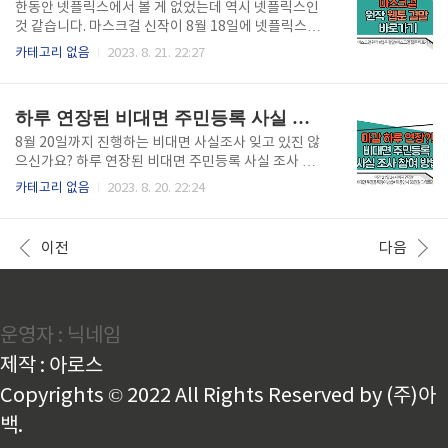
생각나는 다양한 대표명소들이 있습니다. 멋진 바다뷰
한동안 넷플릭스에서 볼 게 없었는데 역시 넷플릭스인
를 볼 수 있는 레드라인은 부산시티투어버스의 다양한
것 같습니다. 마스크걸 신작이 8월 18일에 넷플릭스에
관광라인 중에서 가장 사람들에게 사랑받는 시티투어
단독오픈했죠? 이번 대박작품이 예상되는 마스크걸 원
카테고리 없음
2023. 8. 21. 22:27
버스라인입니다. 레드라인 시간표&정류장 위치 보기
작 웹툰이 있다는 사실 알고 계신가요? 3년간 3부까지
부산시티투어버스 할인받기 부산역에서 출발하면서 의
진행된 원작 결말은 어떤 내용, 원작 웹툰도 같이 궁금
미 있는 UN기념공원, 부산의 핫한 마린시티, 동백섬과
하시다면 아래 글을 통해서 확인해 보실 수 있습니다.
하루 연장된 비대면 주민등록 사실 조사 참여 방법
유명한 쇼핑몰로 가득 찬 센텀시티를 둘러볼 수 ..
목차 마스크걸 원작 웹툰 바로가기 8월 18일에 넷플릭
스 단독 공개를 한 마스크걸이 보셨나요? 원작의 결말
8월 20일까지 진행하는 비대면 사실조사 잊고 있진 않
과는 비슷하지만 마스크걸을 재밌게 보셨다면? 원작을
으신가요? 하루 연장된 비대면 주민등록 사실 조사 참
보시는 것도 추천합니다. 3년간 연재되었던 마스크걸
여 방법 알려드립니다. 마감 전에 안 하시면 우리 집으
카테고리 없음
2023. 8. 20. 22:24
모미 여자주인공의 파란만장한 스토리를 즐겨보세요.
로 현장방문올 공무원을 기다려야 됩니다. 미응답시 과
넷플릭스에 나오지 못한 내용들 까지 궁금하지 않으신
태료 50만원이므로 꼭 내용 확인하시고 마감전에 비대
가요? 마스크걸 원작웹툰 바로가기 3개의 이름으로 3
면 주민등록 사실 조사 신청 하시길 바랍니다. 5분도 안
이전
다음
번의 인생을 살아가면서 3번의 ..
걸려요! 목차 비대면 주민등록 사실 조사 참여 방법 8/2
0일 까지였던 비대면 주민등록 사실조사참여가 21일 2
4시까지 연장되었습니다. 비대면 주민등록 사실 조사
참여가 끝난 다음에는 기존방법이었던 현장조사로 공
운영자 : 닉네임
무원들이 가정 내로 오게 됩니다. 10/10까지 까지 통장
방문을 통해 진행된다고 하니 모바일 정부 24시를 통해
제작 : 아로스
비대면으로 주민등록 사실 조사참여를 마무리해야 합
니다. 편하게 집에..
Copyrights © 2022 All Rights Reserved by (주)아
백.