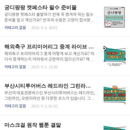
원 취소 바로가기를 선택하셔서 유니세프 홈페이지 문
다. 꼭 내용 참고하셔서 대통령이 거주했던 청와대 야간
궁디팡팡 캣페스타 필수 준비물
의를 남겨보세요. 자세한 방..
탐방에 성공해보세요! 목차 청와대 야간개장 명소 BES
T 3 청와대는 상반기, 하반기에 야간개장을 한시적으
궁디팡팡 캣페스타 출발하기 전에 꼭 챙겨야 하는 필수
로 오픈합니다. 평소와 야간개장 명소는 사뭇 다른 분위
준비물 알고 계신가요? 전국의 수많은 고양이 집사분들
기를 이루고 있는 탓에 지겨울 새가 없는 것 같습니다.
이 벼루고 가시는 고양이 관련 가장 큰 행사인 궁디팡팡
카테고리 없음
2023. 9. 6. 20:55
예전에는 일반인들에게 공개되지 않았던 대통령들의
가기전에 '이것' 챙기지 않으면 집에 돌아오는 내내 후
비밀스러운 공간을 감상해보세요. 우선 청와대 야간개
회하게 됩니다. 궁디팡팡 캣페스타 필수 준비물 꼭 내용
장 예약부터 신청해보세요! 위 링크를 따라 하루에 200
확인 해보세요! 목차 궁디팡팡 캣페스타 필수 준비물 0)
해외축구 프리미어리그 중계 라이브 모바일, TV중계, 하이라이트, 경기일정
0명씩 소수인원으로 청와대 야간개..
사전예매, 현장구매 궁디팡팡 캣페스타는 수많은 고양
이 집사님들이 방문하는 국내 최대 고양이 전용 행사이
해외축구 프리미어리그 중계 어떻게 보고 계신가요? 어
기도 합니다. 궁디팡팡 캣페스타가 진행되는 날짜 두달
디서 중계하는지 어려워서 곤란하지 않으신가요? 해외
전부터 사전예매를 시작하기 때문에 궁디팡팡에 방문
축구 프리미어리그 중계 라이브, 모바일, TV중계, 하이
카테고리 없음
2023. 9. 3. 22:20
예정이시라면 반드시 사전예매부터 시작하시길 바랍니
라이트, 경기일정 1초 만에볼 수 있는 방법 알려드립니
다. 사전예매와 현장구매 입장티켓값은 최대 2배 차이
다. 실시간으로 축구 시청하시면서 선수들의 화려하고
라는 것 알고 계신가요? 궁디팡팡에 입장하는 고양이
박진감 넘치는 경기를 즐겨봐 주시길 바랍니다. 목차 해
부산시티투어버스 레드라인 그린라인 정류장 위치, 시간표
집사분들은 사전예매를 통해 ..
외축구 프리미어리그 중계 보는 방법 아래 Arsenal T
V, MUTV 통해 내가 보고 싶은 해외 축구, 프리미어리
부산의 대표관광버스인 부산시티투어버스는 레드라인,
그 중계를 모바일과 PC를 통해 손쉽게 시청하실 수 있
그린라인, 오렌지라인 등 다양한 코스가 있습니다. 그중
습니다. 모바일이나 PC를 통해 내가 응원하는 해외리그
에서 가장 인기가 많은 레드라인과 그린라인의 정류장
카테고리 없음
2023. 9. 2. 01:02
중계, 생중계 궁금하지 않으신가요? 힘들게 이곳저곳
위치, 시간표에 대해서 알려드립니다. 부산시티투어버
찾지 마시고 무료로 시청할 수 있는 곳에서 선수들의 화
스에 내려서 시원한 부산관광명소를 즐기시고 쉽게 레
려한 축구실력을 감상해 보세요! Arsenal TV중계 바로
드라인, 그린라인 정류장 쉽게 찾아보세요! 목차 부산시
마스크걸 원작 웹툰 결말
가기 M..
티투어버스 레드라인 정류장 위치 및 시간표 부산하면