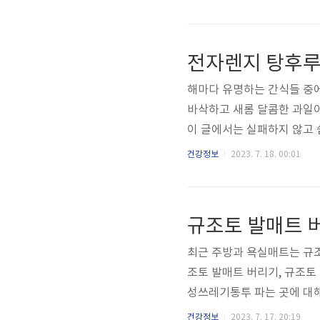
비 불편하지 않으신가요? 나
여 검사들은 병원마다 천차만
다면 너무 편하지 않을까요?
전자렌지 탕후루
게끔 도와드립니다. PC용 비
해마다 유명하는 간식들 중에
바삭하고 새롬 달콤한 과일
이 글에서는 실패하지 않고
밖에서 사 먹으면 비싼 탕
건강정보
2023. 7. 18. 00:01
만드는 법 요즘 유행하는 
게 됩니다. 탕후루라는 중국
에서 많이 선보이고 유행하고
규조토 발매트 
루는 여러 탕후루 프렌차이점
최근 주방과 욕실매트는 규조
조토 발매트 버리기, 규조토 
성쓰레기통투 파는 곳에 대해
랑크폰이 죽게 되면 그 사체
건강정보
2023. 7. 17. 20:19