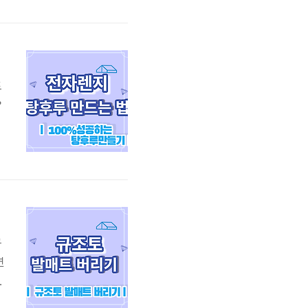
있
도
?
루
국
후
규
연
플
는