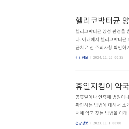
렌즈 세척과 보관✅ 렌즈 세
헬리코박터균 양
헬리코박터균 양성 판정을 받
다. 아래에서 헬리코박터균 
균치료 전 주의사항 확인하기
발할 수 있는 세균입니다. 
건강정보
2024. 11. 26. 00:35
합니다. 하지만, 헬리코박터
섭취는 위 건강을 회복하고 
휴일지킴이 약국
공휴일이나 연휴에 병원이나 
확인하는 방법에 대해서 소개
처에 약국 찾는 방법을 아래
법 아플때 내근처 약국을 찾
건강정보
2023. 11. 1. 00:00