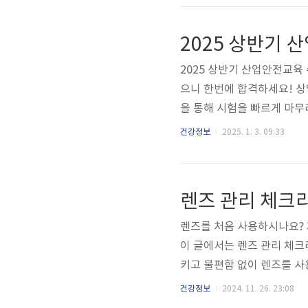
관 개선을 통해 충분히 조절 
수치가 190mg/dL 이상
2025 상반기 
으로는 조절이 어려워 약물 .
2025 상반기 산업안전교육
으니 한번에 합격하세요! 
을 통해 시험을 빠르게 마무
래를 통해 산업안전교육 문
건강정보
2025. 1. 3. 09:33
보세요! ⬇️ 문제&정답 다운
안전보건 문제 바로 아래를 
파트별 문제들이 최대한 모아서
렌즈 관리 체크
한 답을 빠르게 찾아보세요 
렌즈를 처음 사용하시나요? 
이 글에서는 렌즈 관리 체크
키고 불편함 없이 렌즈를 사
손 씻기비누로 20초 이상 
건강정보
2024. 11. 26. 23:08
하지 않습니다. 이런 제품은 