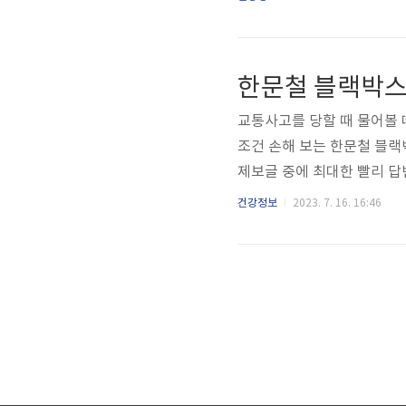
게 규조토라고 불리게 됩니다
들의 흔적? 새삼 놀라울 따
5,000~6,000배 초미세
한문철 블랙박스
친환경 제품이다 보니 최근에
교통사고를 당할 때 물어볼
조건 손해 보는 한문철 블
제보글 중에 최대한 빨리 답
라면 모르면 무조건 손해 보는 
건강정보
2023. 7. 16. 16:46
CHULTV). 저는 일부러 
수 운전자들이 알고 있는 한
문 변호사이신 한문철 변호
생 1번 있을까 말까 한 기상천