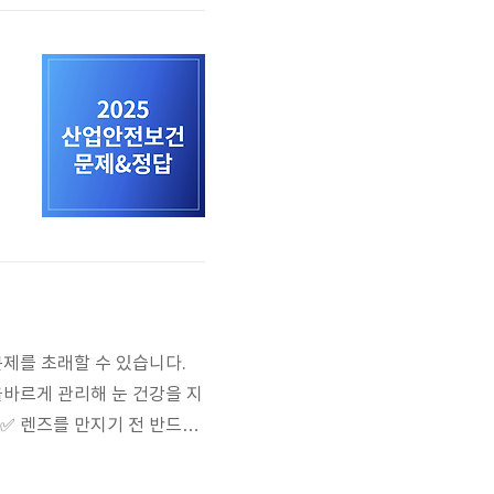
)
만
일
기
요
문제를 초래할 수 있습니다.
올바르게 관리해 눈 건강을 지
계✅ 렌즈를 만지기 전 반드시
코올 소독제나 물티슈는 사용
있으니 짧게 정리하세요. 2.