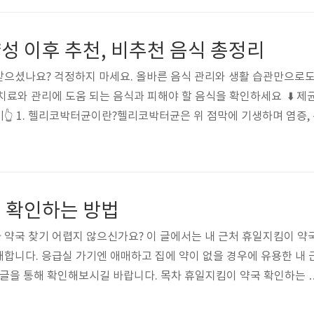
척법손바닥에 렌즈를 올린 후 전용 용액으로 세척: 수돗물이 아닌 전..
성 이후 추천, 비추천 음식 총정리
으셨나요? 걱정하지 마세요. 올바른 음식 관리와 생활 습관만으로도
치료와 관리에 도움 되는 음식과 피해야 할 음식을 확인하세요 ⬇️ 제균
👆 1. 헬리코박터균이란?헬리코박터균은 위 점막에 기생하며 염증, 
주로 감염된 음식이나 물을 통해 전파되며, 우리나라 성인의 약 절반이
균은 제균 치료와 꾸준한 관리로 충분히 예방하고 극복할 수 있습니다
헬리코박터균의 재발을 방지하는 데 큰 도움이 됩니다. 2. 헬리코박터균
 확인하는 방법
약국 찾기 어렵지 않으신가요? 이 글에서는 내 근처 휴일지킴이 약
합니다. 응급실 가기엔 애매하고 집에 약이 없을 경우에 유용한 내 
 글을 통해 확인해보시길 바랍니다. 목차 휴일지킴이 약국 확인하는 
을 수 없어서 당황스러우셨나요? 그렇다면 내근처 약국을 쉽게 찾아