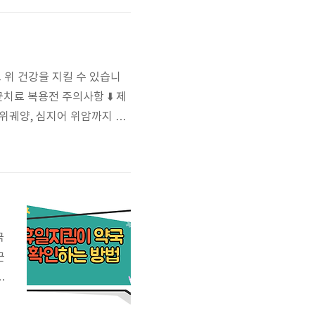
 위 건강을 지킬 수 있습니
치료 복용전 주의사항 ⬇️ 제
위궤양, 심지어 위암까지 유
 감염 경험이 있을 정도로 흔
. 치료와 함께 올바른 음식
 치..
국
근
방
주