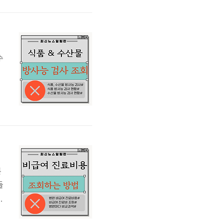
,
국
확
수
세
니
품
른
들
래
료