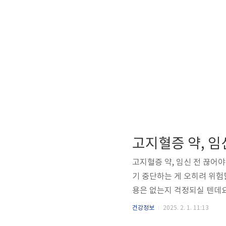
고지혈증 약, 임
고지혈증 약, 임신 전 끊어
기 중단하는 게 오히려 위험
용은 없는지 걱정되실 텐데요
고지혈증이 유전이라면, 약을
건강정보
2025. 2. 1. 11:13
로 나뉩니다. 1) 후천적 고