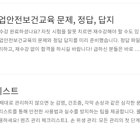
가능 2) 유전적 고지혈증(가족성 고지혈증)👉 LDL(나쁜 콜레스테롤
으로 높게 나타남👉 비만이 아니어도 발생할 수 있음👉 생활습관 개선
산업안전보건교육 문제, 정답, 답지
.
 수강 완료하셨나요? 자칫 시험을 잘못 치르면 재수강해야 할 수도 있
상업안전보건교육의 문제와 정답 답지를 미리 준비했습니다. 정답 파
리하고, 재수강 없이 합격을 하시길 바랍니다! 급하신 분들은 바로 아
제 답안을 파일로 다운받아 시험칠때 보다 쉽고 빠르게 시험을 합격해
받기 ⬇️ 산업안전교육 정답 다운받기👆 2025 상반기 산업안전교육 정
통해 2025 상반기 산업안전교육 문제, 정답을 확인하실 수 있습니다.
 정리하였으니 바로 확인하세요. CTRL + F (찾기 단축키) 로 필
리스트
안..
제대로 관리하지 않으면 눈 감염, 건조증, 각막 손상과 같은 심각한 
리스트를 통해 안전한 사용법과 실수를 방지하는 팁을 제공합니다. 
용하세요! 렌즈 관리 체크리스트1. 손 위생 관리: 모든 관리의 첫 단
손을 깨끗이 씻고, 흐르는 물로 헹군 뒤 물기를 완전히 제거하세요.알
렌즈 표면에 자극을 줄 수 있습니다.손톱이 길면 렌즈를 손상시킬 수 