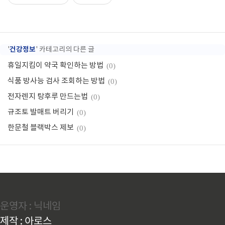
건강정보
'
' 카테고리의 다른 글
휴일지킴이 약국 확인하는 방법
(0)
식품 방사능 검사 조회하는 방법
(0)
전자렌지 탕후루 만드는법
(0)
규조토 발매트 버리기
(0)
한문철 블랙박스 제보
(0)
운영자 : 닉네임
제작 : 아로스