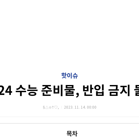
핫이슈
24 수능 준비물, 반입 금지
§△⊙†♡,
2023. 11. 14. 00:00
목차