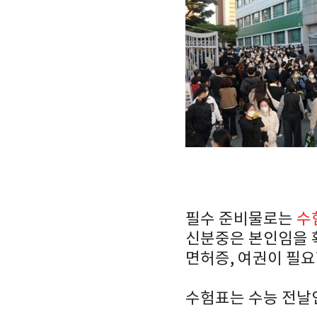
필수 준비물로는
수
신분중은 본인임을 
면허증, 여권이 필
수험표는 수능 전날