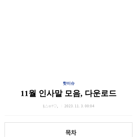
핫이슈
11월 인사말 모음, 다운로드
§△⊙†♡,
2023. 11. 3. 00:04
목차