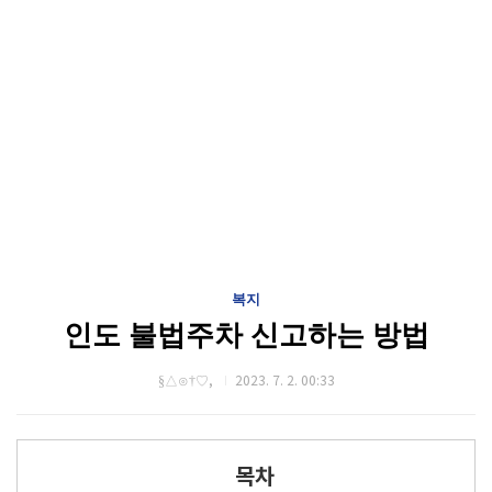
복지
인도 불법주차 신고하는 방법
§△⊙†♡,
2023. 7. 2. 00:33
목차