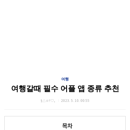
여행
여행갈때 필수 어플 앱 종류 추천
§△⊙†♡,
2023. 5. 10. 00:55
목차