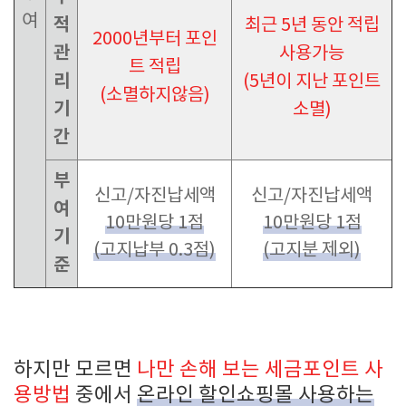
여
적
최근 5년 동안 적립
2000년부터 포인
관
사용가능
트 적립
리
(5년이 지난 포인트
(소멸하지않음)
기
소멸)
간
부
신고/자진납세액
신고/자진납세액
여
10만원당 1점
10만원당 1점
기
(고지납부 0.3점)
(고지분 제외)
준
하지만 모르면
나만 손해 보는 세금포인트 사
용방법
중에서
온라인 할인쇼핑몰 사용하는