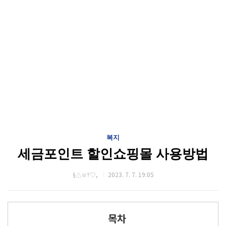
복지
세금포인트 할인쇼핑몰 사용방법
§△⊙†♡,
2023. 7. 7. 19:05
목차