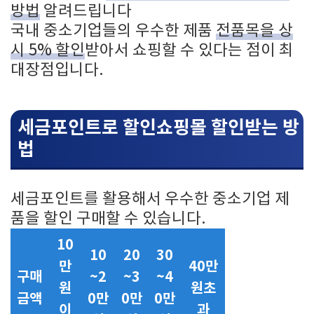
방법
알려드립니다
국내 중소기업들의 우수한 제품
전품목을 상
시 5% 할인
받아서 쇼핑할 수 있다는 점이 최
대장점입니다.
세금포인트로 할인쇼핑몰 할인받는 방
법
세금포인트를 활용해서 우수한 중소기업 제
품을 할인 구매할 수 있습니다.
10
10
20
30
만
40만
구매
~2
~3
~4
원
원초
금액
0만
0만
0만
이
과