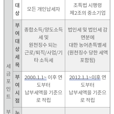
대
조특법 시행령
모든 개인납세자
상
제2조의 중소기업
부
종합소득/양도소득
법인세 및 법인세 감
여
세 및
면분에
대
원천징수 되는
대한 농어촌특별세
상
근로/퇴직/사업/기
(원천징수 당한 세액
세
타 소득세
포함됨)
목
세
금
부
2000.1.1~
이후 연
2012.1.1~이후
연
포
여
도부터
도부터
인
시
납부세액을 기준으
납부세액을 기준으
트
로 적립
로 적립
점
부
누