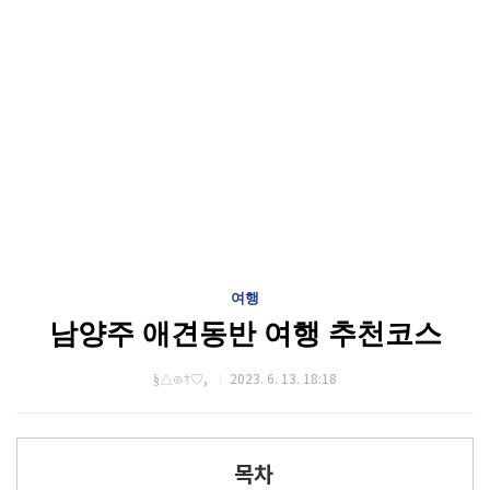
여행
남양주 애견동반 여행 추천코스
§△⊙†♡,
2023. 6. 13. 18:18
목차