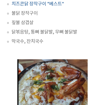
치즈콘닭 장작구이 *베스트*
불닭 장작구이
짚불 삼겹살
닭볶음탕, 통뼈 불닭발, 무뼈 불닭발
막국수, 잔치국수