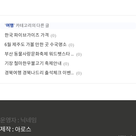
여행
'
' 카테고리의 다른 글
한국 파이브가이즈 가격
(0)
6월 제주도 가볼 만한 곳 수국명소
(0)
부산 동물사랑문화축제 워드펫스타 축제행사 안내
(0)
기장 철마한우불고기 축제안내
(0)
경북여행 경북나드리 출석체크 이벤트 참여방법
(0)
운영자 : 닉네임
제작 : 아로스