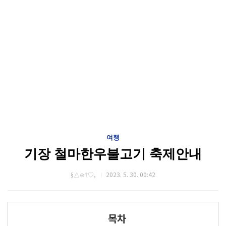
여행
기장 철마한우불고기 축제안내
§△⊙†♡,
2023. 5. 30. 00:42
목차