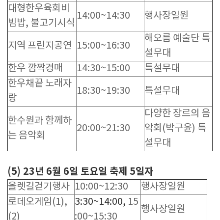
대형한우육회비
14:00~14:30
행사장일원
빔밥, 불고기시식
해오름 예술단 특
지역 프린지공연
15:00~16:30
설무대
한우 깜짝경매
14:30~15:00
특설무대
한우채끝 노래자
18:30~19:30
특설무대
랑
다양한 장르의 음
한수원과 함께하
20:00~21:30
악회(박구윤) 특
는 음악회
설무대
(5) 23년 6월 6일 토요일 축제 5일자
올렛길걷기행사
10:00~12:30
행사장일원
로데오게임(1),
3:30~14:00,
15
행사장일원
(2)
:00~15:30