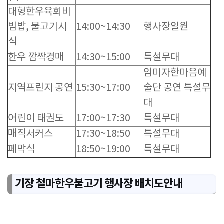
대형한우육회비
빔밥, 불고기시
14:00~14:30
행사장일원
식
한우 깜짝경매
14:30~15:00
특설무대
임미자한마음예
지역프린지 공연
15:30~17:00
술단 공연 특설무
대
어린이 태권도
17:00~17:30
특설무대
매직서커스
17:30~18:50
특설무대
폐막식
18:50~19:00
특설무대
기장 철마한우불고기 행사장 배치도안내