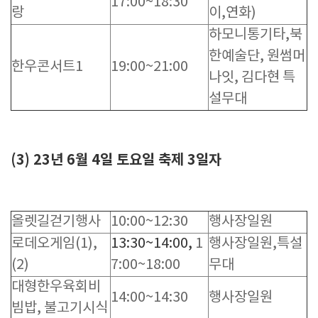
17:00~18:30
랑
이,연화)
하모니통기타,북
한예술단, 원썸머
한우콘서트1
19:00~21:00
나잇, 김다현 특
설무대
(3) 23년 6월 4일 토요일 축제 3일자
올렛길걷기행사
10:00~12:30
행사장일원
로데오게임(1),
13:30~14:00,
1
행사장일원,특설
(2)
7:00~18:00
무대
대형한우육회비
14:00~14:30
행사장일원
빔밥, 불고기시식