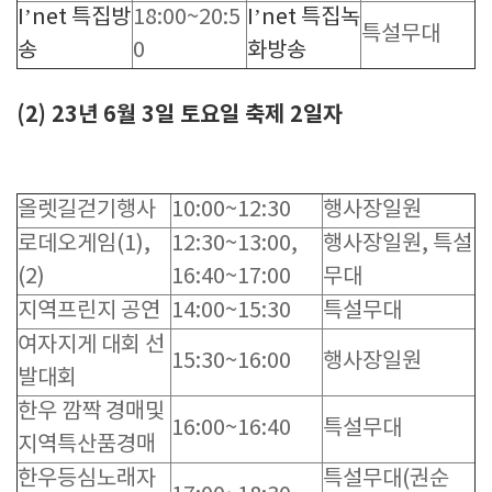
I’net 특집방
18:00~20:5
I’net 특집녹
특설무대
송
0
화방송
(2) 23년 6월 3일 토요일 축제 2일자
올렛길걷기행사
10:00~12:30
행사장일원
로데오게임(1),
12:30~13:00,
행사장일원, 특설
(2)
16:40~17:00
무대
지역프린지 공연
14:00~15:30
특설무대
여자지게 대회 선
15:30~16:00
행사장일원
발대회
한우 깜짝 경매및
16:00~16:40
특설무대
지역특산품경매
한우등심노래자
특설무대(권순