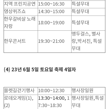
지역 프린지공연
15:00~16:30
특설무대
영상퀴즈쇼
14:30~15:00
특설무대
한우갈비살 노래
18:00~19:00
특설무대
자랑
앵두걸스, 별사
한우콘서트
19:30~21:00
랑,박서진, 특설
무대
(4) 23년 6월 5일 토요일 축제 4일자
올렛길걷기행사
10:00~12:30
행사장일원
로데오게임(1),
13:30~14:00,
1
행사장일원,특설
(2)
7:30~18:30
무대