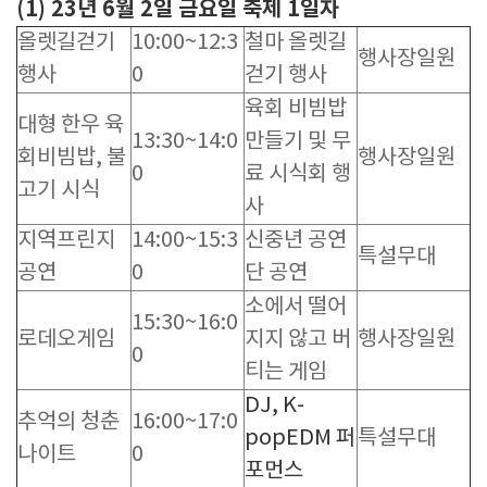
(1) 23년 6월 2일 금요일 축제 1일자
올렛길걷기
10:00~12:3
철마 올렛길
행사장일원
행사
0
걷기 행사
육회 비빔밥
대형 한우 육
13:30~14:0
만들기 및 무
회비빔밥, 불
행사장일원
0
료 시식회 행
고기 시식
사
지역프린지
14:00~15:3
신중년 공연
특설무대
공연
0
단 공연
소에서 떨어
15:30~16:0
로데오게임
지지 않고 버
행사장일원
0
티는 게임
DJ, K-
추억의 청춘
16:00~17:0
popEDM 퍼
특설무대
나이트
0
포먼스