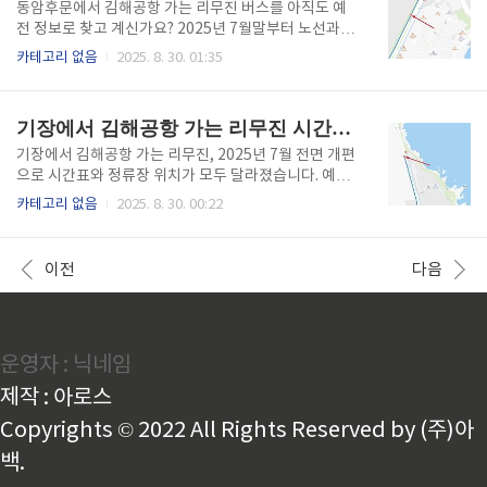
간표 확인하기👆 장산역 정류장 위치 장산역 정류장은
동암후문에서 김해공항 가는 리무진 버스를 아직도 예
부산지하철 2호선 장산역 14번 출구 인근 대로변에 위
전 정보로 찾고 계신가요? 2025년 7월말부터 노선과
치해 있습니다. 해운대 중심 생활권에 있어 관광객과 직
시간표가 전면 개편되면서 동암 인근 주민과 대학생들
카테고리 없음
2025. 8. 30. 01:35
장인 모두에게 인기 높은 정류장입니다. 정류장 위치:
의 공항 접근성이 더욱 편리해졌습니다. 정확한 정류장
장산역 14번 출구 도보 2~3분정차 방식: 손들기 요청
위치와 요금, 시간표를 아래에서 확인해보세요! 바로아
(버스 approaching 시)공항까지 예상..
래를 통해 개편된 공항버스 시간표를 실시간으로 바로
기장에서 김해공항 가는 리무진 시간표 (2025 최신)
확인해 보실 수 있습니다. 공항버스 시간표 바로가기👆
동암후문 정류장 위치 동암후문 정류장은 부산광역시
기장에서 김해공항 가는 리무진, 2025년 7월 전면 개편
기장군 기장읍 동암리, 부산과학기술대학교 후문 인근
으로 시간표와 정류장 위치가 모두 달라졌습니다. 예전
대로변에 위치해 있습니다. 동암중·고등학교, 기장체육
정보를 그대로 참고하고 계셨다면 낭패 볼 수 있어요.
카테고리 없음
2025. 8. 30. 00:22
공원에서도 도보로 접근이 가능한 지역입니다. 정류장
새롭게 바뀐 노선과 정차 위치, 요금, 예약 방법까지 한
위치: 부산과기대 후문 방면 대로변정차 방식: 손들기
번에 확인해보세요! ⬇️ 바로 아래를 통해 김해공항버스
요청 필수공항까지 소요 시간: 약 65~75분 바로 아래를
장산역 실시간 도착예정 시간을 쉽고 빠르게 확인하세
이전
다음
..
요 ⬇️ 김해공항버스 시간표 확인하기👆 정류장 위치 기
장 정류장은 기장역 인근 주요 도로변(동암후문 인근)
에 위치해 있으며, 리무진 정류장 표지판이 설치되어 있
어 쉽게 찾을 수 있습니다. ‘기장 동부산관광단지 방
운영자 : 닉네임
면’으로 출발합니다. 정류장 명칭: 기차여행(반얀트리)
또는 동암후문탑승 시 정차 요청 필요 (손들기 필수)정
제작 : 아로스
류장에 도착 5~10분 전 대기 권장운행..
Copyrights © 2022 All Rights Reserved by (주)아
백.