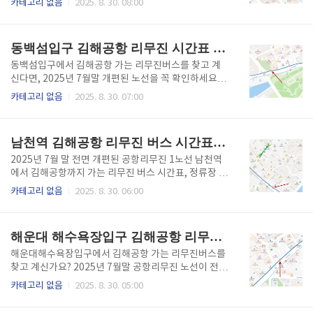
카테고리 없음
2025. 8. 30. 08:00
트해운대 정류장 위치 한화리조트해운대 정류장은 한
약방법, 주의사항까지 쉽고 빠르게 확인하세요! ⬇️ 바로
화리조트 정문 건너편 도로변에 위치해 있으며, 인근에
아래를 통해 김해공항버스 장산역 실시간 도착예정 시
는 그랜드조선호텔, 해운대블루라인파크, 달맞이길 입
간을 쉽고 빠르게 확인하세요 ⬇️ 김해공항버스 시간표
동백섬입구 김해공항 리무진 시간표 (2025 최신)
구 ..
확인하기👆 신세계센텀시티 정류장 위치 정류장은 신세
계백화점 센텀시티점 정문 건너편 도로변에 위치해 있
동백섬입구에서 김해공항 가는 리무진버스를 찾고 계
으며, 지하철 2호선 센텀시티역과도 도보 3분 거리입니
신다면, 2025년 7월말 개편된 노선을 꼭 확인하세요.
다. 백화점 쇼핑 후 바로 공항으로 이동하기에 최적의
아래 글에서는 버스 실시간 도착 예정시간, 시간표, 정
카테고리 없음
2025. 8. 30. 07:00
위치입니다. 정류장 위치: 신세계백화점 센텀시티점 맞
류장 위치, 사전예약방법, 요금 결제 방법 등 주의사항
은편 도로변정차 방식: 손들기 요청 필요공항까지 예상
까지 확인하실 수 있습니다. ⬇️ 바로 아래를 통해 김해공
소요 시간: 약 45~55분운행 시간표 공항리무진1..
항버스 동백섬입구 실시간 도착예정 시간을 쉽고 빠르
남천역 김해공항 리무진 버스 시간표(2025 최신)
게 확인하세요 ⬇️ 김해공항버스 시간표 확인하기👆 동백
섬입구 정류장 위치 동백섬입구 정류장은 해운대 그랜
2025년 7월 말 전면 개편된 공항리무진 1노선 남천역
드호텔 맞은편 도로변, 미포 방면과 동백역 사이의 해변
에서 김해공항까지 가는 리무진 버스 시간표, 정류장 위
로에 위치해 있습니다. 해운대해수욕장, 미포철길, 동백
치, 실시간 도착예정 시간, 예약 방법 등을 확인하세요!
카테고리 없음
2025. 8. 30. 06:00
섬을 잇는 관광 중심지에서 도보 접근이 가능해 이용객
⬇️ 바로 아래를 통해 김해공항버스 남천역 실시간 도착
이 꾸준히 증가하는 정류장입니다. 정류장 위치: 동백섬
예정 시간을 쉽고 빠르게 확인하세요 ⬇️ 김해공항버스
입구 ↔ 미포 방향 도로변정차 방식: 손을 들어 요청..
시간표 확인하기👆 남천역 정류장 위치 남천역 정류장
해운대 해수욕장입구 김해공항 리무진 시간표 (2025 최신)
은 부산지하철 2호선 남천역 3번 출구 에서 1분거리에
위치해 있습니다. 수영구 중심 주거 지역으로, 김해공항
해운대해수욕장입구에서 김해공항 가는 리무진버스를
까지 환승 없는 직행 리무진이 운행되어 거주민과 출장
찾고 계신가요? 2025년 7월말 공항리무진 노선이 전면
객 모두에게 인기입니다. 정류장 위치: 남천역 3번 출구
개편되면서 정류장 위치와 시간표 모두 바뀌었습니다.
카테고리 없음
2025. 8. 30. 05:00
에서 1분 거리정차 방식: 손들기 요청 필수공항까지 예
여전히 낡은 정보 참고하고 계셨다면 지금이 바꿀 타이
상 소요 시간: 약 40~50분운행 시간표 공항리무진2 노
밍!특히 해운대해변에서 도보로 이동 가능한 정류장이