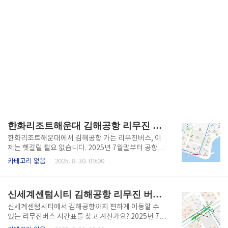
한화리조트해운대 김해공항 리무진 시간표 (2025 최신)
한화리조트해운대에서 김해공항 가는 리무진버스, 이
제는 헷갈릴 필요 없습니다. 2025년 7월말부터 공항리
무진1 노선이 개편되면서 정류장 위치, 운행 시간표, 요
카테고리 없음
2025. 8. 30. 09:00
금 체계 모두 새롭게 바뀌었기 때문인데요. 특히 숙소
밀집 지역인 이곳은 관광객들의 공항 이동이 훨씬 수월
해졌습니다.호텔, 리조트, 오피스텔이 모여 있는 중심지
신세계센텀시티 김해공항 리무진 버스 시간표(2025 최신)
에서 바로 출발하는 공항 리무진버스! 실시간 위치 확인
팁까지 한 번에 안내드립니다. ⬇️ 바로 아래를 통해 한화
신세계센텀시티에서 김해공항까지 편하게 이동할 수
리조트해운대 실시간 도착예정 시간을 쉽고 빠르게 확
있는 리무진버스 시간표를 찾고 계신가요? 2025년 7월
인하세요 ⬇️ 김해공항버스 시간표 확인하기👆 한화리조
개편된 새로운 공항버스 시간표, 정류소 위치, 요금, 예