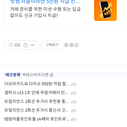
빗썸 처음이라면 5만원 지급 신규
가입 시 5만원 혜택
거래 준비를 위한 미션 수행 또는 입금
없이도 신규 가입시 지급!
공감
구독하기
테크경제
'
' 카테고리의 다른 글
더모아카드로 다이소 950원 적립 할인
(0)
갤럭시 s23 1초 만에 무음카메라 만들기
(0)
모빌리언스 2회선 추가시 추천용 통신사는?
(0)
모빌리언스 2회선 추가시 통신사 고르는 팁
(0)
댐댐어플포인트를 sk페이 포인트로 전환하는 방법
(0)