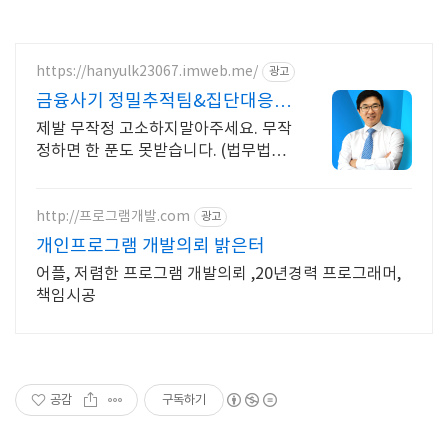
https://hanyulk23067.imweb.me/
광고
금융사기 정밀추적팀&집단대응
전액승소(3억7천) 사례보유
제발 무작정 고소하지말아주세요. 무작
정하면 한 푼도 못받습니다. (법무법인
한율)
http://프로그램개발.com
광고
개인프로그램 개발의뢰 밝은터
어플, 저렴한 프로그램 개발의뢰 ,20년경력 프로그래머,
책임시공
공감
구독하기