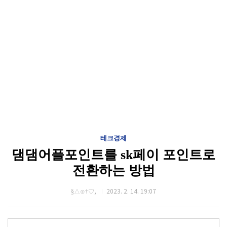
테크경제
댐댐어플포인트를 sk페이 포인트로
전환하는 방법
§△⊙†♡,
2023. 2. 14. 19:07