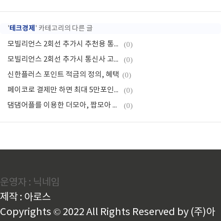
테크경제
'
' 카테고리의 다른 글
모빌리언스 2회선 추가시 추천용 통신사는?
(0)
모빌리언스 2회선 추가시 통신사 고르는 팁
(0)
신한플러스 포인트 적금의 정의, 혜택
(0)
페이코로 결제만 하면 최대 5만포인트 룰렛이벤트
(0)
댐댐어플를 이용한 더모아, 짭모아 현재 업데이트내용, 현재 결제현황, 해결방안
(0)
운영자 : 닉네임
제작 : 아로스
Copyrights © 2022 All Rights Reserved by (주)아