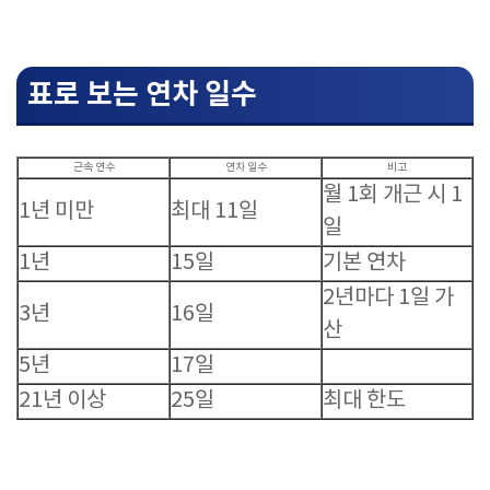
표로 보는 연차 일수
근속 연수
연차 일수
비고
월 1회 개근 시 1
1년 미만
최대 11일
일
1년
15일
기본 연차
2년마다 1일 가
3년
16일
산
5년
17일
21년 이상
25일
최대 한도