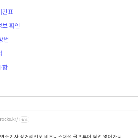
 시간표
정보 확인
 방법
법
사항
rocks.kr/
광고
소기사 장거리전문 비즈니스대절,골프투어,픽업,영어가능