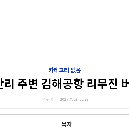
카테고리 없음
광안리 주변 김해공항 리무진 
§△⊙†♡,
2025. 8. 29. 22:38
목차