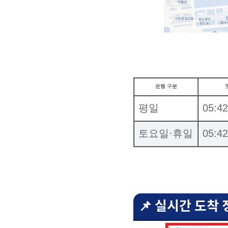
운행 구분
평일
05:42
토요일·휴일
05:42
📌 실시간 도착