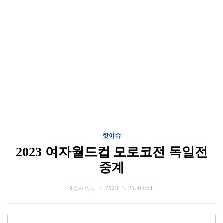
핫이슈
2023 여자월드컵 모로코전 독일전
중계
§△⊙†♡,
2023. 7. 23. 02:51