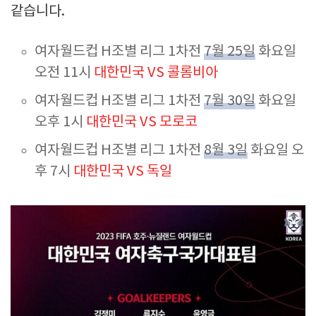
같습니다.
여자월드컵 H조별 리그 1차전
7월 25일
화요일
오전 11시
대한민국 VS 콜롬비아
여자월드컵 H조별 리그 1차전
7월 30일
화요일
오후 1시
대한민국 VS 모로코
여자월드컵 H조별 리그 1차전
8월 3일
화요일 오
후 7시
대한민국 VS 독일