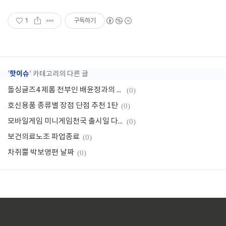
1
구독하기
핫이슈
'
' 카테고리의 다른 글
돌싱글즈4 제롬 전부인 배윤정과의 이혼사유, 출연 동기, 사연
(0)
호신용품 종류별 장점 단점 추천 1탄
(0)
모바일게임 미니게임천국 출시일 다운
(0)
보건의료노조 파업종료
(0)
차쥐뿔 박보영편 날짜
(0)