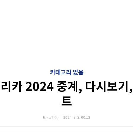
카테고리 없음
리카 2024 중계, 다시보기
트
§△⊙†♡,
2024. 7. 3. 00:12