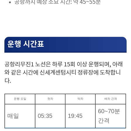
공항까지 예상 소요 시간: 약 45~55분
운행 시간표
공항리무진1 노선은 하루 15회 이상 운행되며, 아래
와 같은 시간에 신세계센텀시티 정류장에 도착합니
다.
운행 요일
첫차
막차
배차 간격
60~70분
매일
05:35
19:45
간격