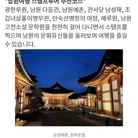
*남원여행 스탬프투어 추천코스*
광한루원, 남원 다움관, 남원예촌, 관서당 남성재, 조
갑녀살풀이명무관, 안숙선명창의 여정, 예루원, 남원
고전소설 문학원을 천천히 걸어 다니면서 스탬프를
찍으며 남원의 문화유산들을 둘러보며 여행을 즐길
수 있습니다.
남원예촌_한옥호텔