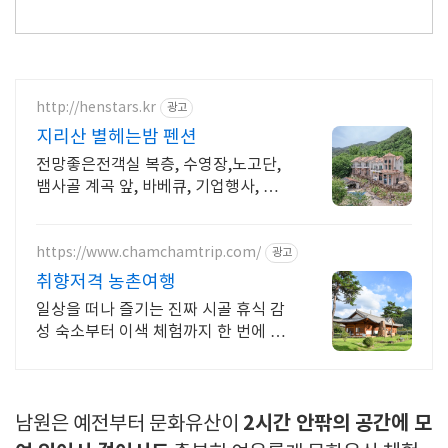
http://henstars.kr
광고
지리산 별헤는밤 펜션
전망좋은전객실 복층, 수영장,노고단,
뱀사골 계곡 앞, 바베큐, 기업행사, 애
견동반
https://www.chamchamtrip.com/
광고
취향저격 농촌여행
일상을 떠나 즐기는 진짜 시골 휴식 감
성 숙소부터 이색 체험까지 한 번에 예
약하기
2시간 안팎의 공간에 모
남원은 예전부터 문화유산이