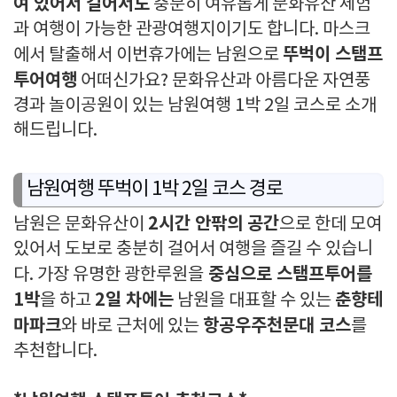
여 있어서 걸어서도
충분히 여유롭게 문화유산 체험
과 여행이 가능한 관광여행지이기도 합니다. 마스크
뚜벅이 스탬프
에서 탈출해서 이번휴가에는 남원으로
투어여행
어떠신가요? 문화유산과 아름다운 자연풍
경과 놀이공원이 있는 남원여행 1박 2일 코스로 소개
해드립니다.
남원여행 뚜벅이 1박 2일 코스 경로
2시간 안팎의 공간
남원은 문화유산이
으로 한데 모여
있어서 도보로 충분히 걸어서 여행을 즐길 수 있습니
중심으로 스탬프투어를
다. 가장 유명한 광한루원을
1박
2일 차에는
춘향테
을 하고
남원을 대표할 수 있는
마파크
항공우주천문대 코스
와 바로 근처에 있는
를
추천합니다.