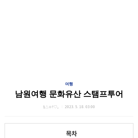
여행
남원여행 문화유산 스탬프투어
§△⊙†♡,
2023. 5. 18. 03:00
목차