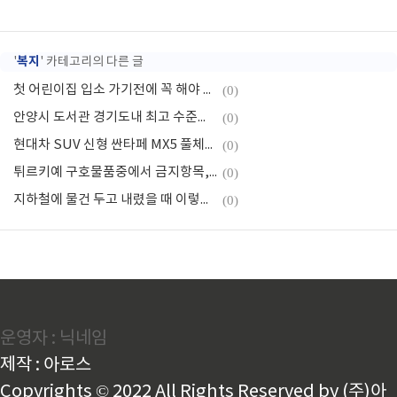
복지
'
' 카테고리의 다른 글
첫 어린이집 입소 가기전에 꼭 해야 하는 것
(0)
안양시 도서관 경기도내 최고 수준인 이유는?
(0)
현대차 SUV 신형 싼타페 MX5 풀체인지 출시일, 디자인, 기대하는 이유
(0)
튀르키예 구호물품중에서 금지항목, 필요한 물품
(0)
지하철에 물건 두고 내렸을 때 이렇게 하세요
(0)
운영자 : 닉네임
제작 : 아로스
Copyrights © 2022 All Rights Reserved by (주)아