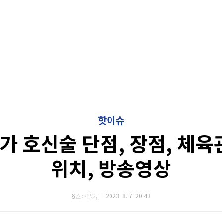
핫이슈
 호신술 단점, 장점, 체육
위치, 방송영상
§△⊙†♡,
2023. 8. 7. 20:43