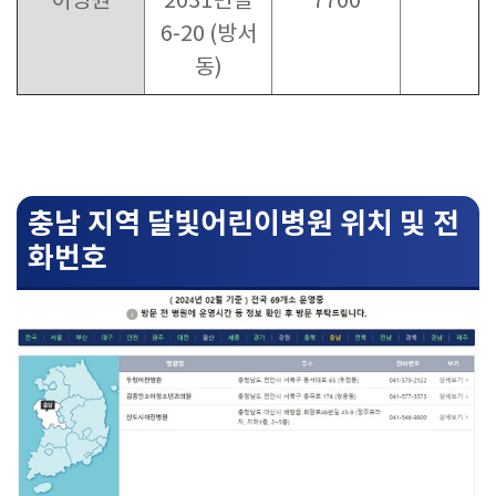
이병원
2031번길
7700
6-20 (방서
동)
충남 지역 달빛어린이병원 위치 및 전
화번호