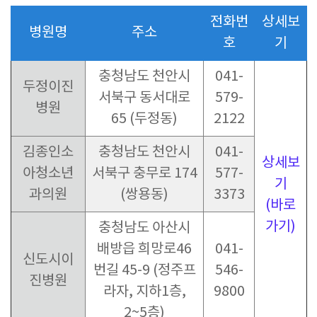
전화번
상세보
병원명
주소
호
기
충청남도 천안시
041-
두정이진
서북구 동서대로
579-
병원
65 (두정동)
2122
김종인소
충청남도 천안시
041-
상세보
아청소년
서북구 충무로 174
577-
기
과의원
(쌍용동)
3373
(바로
가기)
충청남도 아산시
배방읍 희망로46
041-
신도시이
번길 45-9 (정주프
546-
진병원
라자, 지하1층,
9800
2~5층)