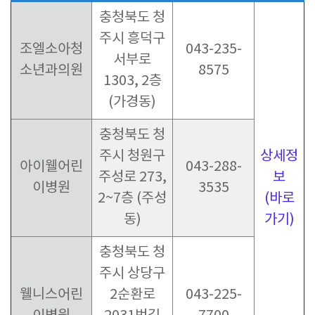
충청북도 청
주시 흥덕구
조엘소아청
043-235-
서부로
소년과의원
8575
1303, 2층
(가경동)
충청북도 청
주시 청원구
상세정
아이웰어린
043-288-
주성로 273,
보
이병원
3535
2~7층 (주성
(바로
동)
가기)
충청북도 청
주시 상당구
웰니스어린
2순환로
043-225-