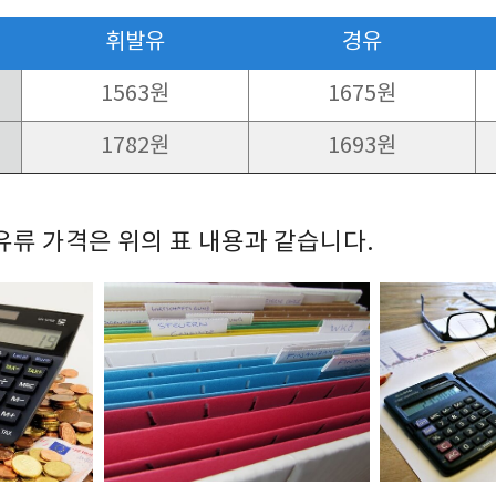
휘발유
경유
1563원
1675원
1782원
1693원
 유류 가격은 위의 표 내용과 같습니다.