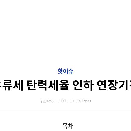
핫이슈
유류세 탄력세율 인하 연장기
§△⊙†♡,
2023. 10. 17. 19:23
목차