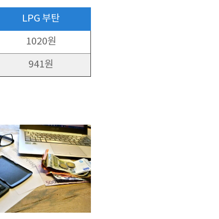
LPG 부탄
1020원
941원