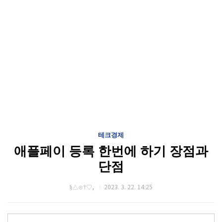
테크경제
애플페이 등록 한번에 하기 장점과
단점
§△⊙†♡,
2023. 3. 22. 14:25