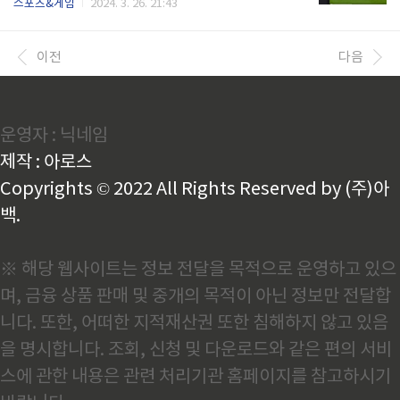
스포츠&게임
2024. 3. 26. 21:43
에는 주변을 빠르게 둘러보며 청소해야 할 곳을 미리 파
부담을 덜고 편안하게 스포츠 중계를 즐겨보세요! 실시
악하세요. 놓친 부분이 있으면, 나중에 다시 돌아와야
간 라이브 중계 무료 보기 사이트 BEST 4곳을 정리하
하기 때문에 시간이 더 걸릴 수 있어요.현장 체크리스트
여 소개합니다.무료로 다양한 스포츠 경기를 고화질로
이전
다음
활용: ..
제공하는 만큼 많은 사람들에게 화제가 되는 곳들 위주
로 알려드립니다. ⬇️ 빠른 중계 바로가기 ⬇️ 스포츠 빠른
중계 바로가기👆 급하신 분들은 바로 위를 통해 best 4
사이트 주소를 빠르게 다운받아 ctrl+c, ctrl+v 붙여놓
운영자 : 닉네임
기로 빠르게 스포츠 중계 시청하세요! 헐크티비 ⚽ 해
외 스포츠 무료 중계 헐크티비의 경우에는 스포츠 중계
제작 : 아로스
와 함께 드라마나 영화 같은 엔터테인먼트 요소의 ..
Copyrights © 2022 All Rights Reserved by (주)아
백.
※ 해당 웹사이트는 정보 전달을 목적으로 운영하고 있으
며, 금융 상품 판매 및 중개의 목적이 아닌 정보만 전달합
니다. 또한, 어떠한 지적재산권 또한 침해하지 않고 있음
을 명시합니다. 조회, 신청 및 다운로드와 같은 편의 서비
스에 관한 내용은 관련 처리기관 홈페이지를 참고하시기