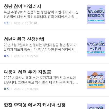
기능이 있는 사람 캐시백 환급이 가능합니다. 3)만 18
캠프의 인공지능, 소프트웨어 관련된 프로그램이 무려
청년 참여 마일리지
세 이상으로 ..
776개가 기다리고 있습니다. 디지털새싹 캠프 지금 바
로 신청하세요. 목차 디지털새싹 캠프이란? 2022년 겨
부산 수영구에서 진행하는 청년 참여 마일리지 제도 신
울방학 때 선보인 디지털새싹 캠프는 전국 초·중·고등
청방법에 대해서 알려드립니다. 전국 어디에서나 청년
학생들을 위한 인공지능 관련 체험형 캠프입니다. 이번
지원금으로 신청이 가능합니다. 회원가입만 해도 3만원
복지
2023. 7. 15. 00:01
AI 무료캠프는 학생들에게 소프트웨어와 AI의 새로운
을 받을 수 있는 청년지원금. 예산 소진 시 조기 종료 될
세상을 소개하는 동시에 명문대, 공공기관, 존경받는 민
수 있으니 지금 즉시 내용 확인하셔서 최대 10만 원까
간단체의 전문가들이 추진하는 체험과 교육 기회를 제
지 지원금 받아가시길 바랍니다. 목차 청년 참여 마일리
청년지원금 신청방법
공하는 것을 특징입니다. 디..
지 신청하는 방법 전국 청년지원금을 받을 수 있는 방법
은 아래글을 통해 자세하게 설명되어 있습니다. 예산 소
23년 7월 3일부터 진행하는 청년지원금 청년 참여 마
지시 조기 종료 될 수 있으므로 바로 확인하셔서 신청하
일리지 제도가 있습니다. 청년이라면 전국 어디에서나
시길 바랍니다. 회원가입만 해도 3만 포인트(3만 원),
부산 수영구정에 참여하고 마일리지(인센티브)를 받을
복지
2023. 7. 14. 22:50
최대 10만 원까지 받을 수 있는 기회 놓치지 마세요. 청
수 있습니다. 청년지원금 신청방법을 소개해 드립니다.
년 참여 마일리지 신청방법 청년지원금 본인인증 바로
본인 인증만 해도 3만 원을 받을 수 있고 1인당 최대 10
가기 청년 참여 마일리지 참여하는 방법 (마일리지 적
포인트(10만 원)를 받을 수 있는 기회, 예산 소진 시 조
다둥이 혜택 추가 지원금
립) 청년 누구..
기 종료 될 수 있으니 반드시 신청방법 확인하시길 바랍
니다. 목차 청년지원금 청년 참여 마일리지 제도 2023
2023년 다자녀 혜택 추가 지원금과 관련된 희소식이
년 7/3일부터 진행하는 청년 참여 마일리지 제도입니
있습니다. 그것은 바로 임신 출산 바우처 금액 확대, 다
다. 청년이라면 누구나 신청할 수 있는 전국청년지원금
중이 배우차 출산휴가 연장에 대한 임신바우처 다자녀
복지
2023. 7. 14. 00:40
입니다. 청년 누구나 가입만 해도 3만원을 받을 수 있는
혜택을 국회에서 발표하였습니다. 최대 300만 원까지
기회, 부산 수영 구정과 관련된 활동에 따라 적립된 마
지원금을 받을 수 있으니 내용 반드시 확인하셔서 해당
일리지는 포인트로 전환지급받을 수 있습니다. 청년지
되시는 다자녀 가정에서도 임신 바우처 혜택을 누리시
한전 주택용 에너지 캐시백 신청
원금 참여..
기 바랍니다. 목차 다둥이 혜택 추가 지원금 2023이냔