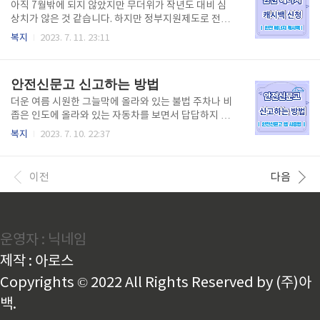
다자녀 혜택과 관련된 추가 지원금이 확대되었다는 희
아직 7월밖에 되지 않았지만 무더위가 작년도 대비 심
소식이 있습니다. 최근 7/13일에 서울 여의도 국회에서
상치가 않은 것 같습니다. 하지만 정부지원제도로 전기
열린 난임 다둥이 맞춤형 지원대책 협의회에서 다자녀
사용을 5%만 줄여도 캐시백이나 현금지급을 받을 수
복지
2023. 7. 11. 23:11
혜택 추가 지원금과 관련된 소식을 전했습니다. 다둥이
있는 한전 주택용 에너지 캐시백 알고 계신가요? 모르
혜택 추가 지원금 총정리 다둥이 다자녀 임산부에게 지
면 나만 손해 보는 정부지원제도 한전 주택용 에너지 캐
급하는 임신, 출산 바우처 금액을 늘리고 해당 가정의
시백 신청 지금 바로 시작하세요! 목차 한전 주택용 에
안전신문고 신고하는 방법
다중이 다자녀 배우자..
너지 캐시백 현재 거주하고 있는 주소지에 주민으로 등
록되어 있는 세대주, 세대원이 온라인으로 신청할 수 있
더운 여름 시원한 그늘막에 올라와 있는 불법 주차나 비
습니다. PC로 신청하시는 경우 1번째, 모바일로 신청하
좁은 인도에 올라와 있는 자동차를 보면서 답답하지 않
시는 경우 갤럭시(안드로이드 전용), 애플(IOS 전용) 앱
으셨나요? 7/1일부터는 참지 않으셔도 됩니다. 1분만
복지
2023. 7. 10. 22:37
을 설치하여 한전 주택용 에너지 캐시백을 신청하시길
인도, 신호등 그늘막에 차를 세워놓아도 불법주차 신고
바랍니다. 에너지캐시백 신청방법 에너지캐시백 자주
를 할 수 있습니다. 간단하게 안전신문고 신고하는 방법
하는 질문 회원가입한 사람만 한전 주택용 에너지 캐시
알려드립니다. 내용확인 하시고 포상금도 있으니 꼭 챙
이전
다음
백 신청이 가능하나구요? ..
겨가세요! 목차 안전신문고로 신고하는 방법 사람들이
다녀야 하는 인도에 뻔뻔하게 주차되어 있는 자동차들
때문에 여간 답답하고 불편하지 않으셨나요? 7/1일부
터 인도, 그늘막에 1분만 차를 세워놓는 경우에도 최소
운영자 : 닉네임
4만원의 과태료를 시민들이 신고하여 과태료를 부과할
수 있습니다. 예전에는 장소나 시간에 따라서 눈감아 주
제작 : 아로스
는 경우도 있었지만 앞으로는 6대 주정차금지 구역에
인도가 포함되면서 예외는..
Copyrights © 2022 All Rights Reserved by (주)아
백.