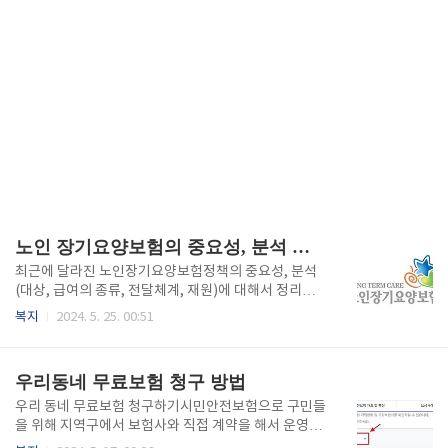
노인 장기요양보험의 중요성, 분석 편 <최신>
최근에 달라진 노인장기요양보험정책의 중요성, 분석
(대상, 급여의 종류, 전달체계, 재원)에 대해서 정리하
였습니다. 노인 장기 요양보험정책의 중요성(1) 고령화
복지
2024. 5. 25. 00:51
사회의 현실 반영대한민국은 빠르게 고령화 사회로 진
입하고 있으며, 2025년에는 전체 인구의 20% 이상이
65세 이상이 될 것으로 예상됩니다. 이러한 변화는 노
우리동네 무료보험 청구 방법
인복지 정책의 필요성을 높이고 있습니다.(2) 돌봄 부담
경감가족이 노인을 돌보는 데 따르는 신체적, 정신적,
우리 동네 무료보험 청구하기시민안전보험으로 구민들
경제적 부담을 줄여줍니다. 전문적인 요양 서비스를 제
을 위해 지역구에서 보험사와 직접 계약을 해서 운영하
공함으로써 가족 구성원들이 자신의 삶을 더욱 윤택하
는 시민보험입니다. 실제 시내버스 이용중 급회전을 돌