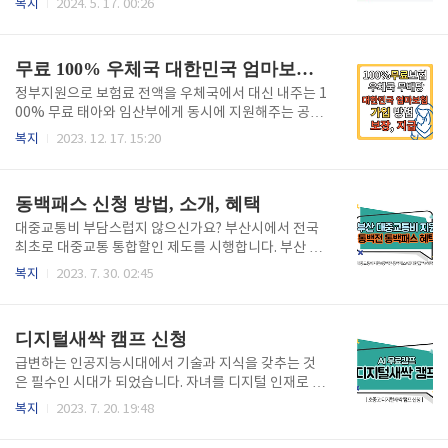
복지
2024. 5. 17. 00:26
게 누릴 수 있도록 돕습니다.(3) 노인의 삶의 질 향상노
면서 의자에 떨어져 골절을 되면서 150만원을 지급 받
인장기요양보험정책은 노인들이 자립적인 생활을 유지
는 등 다양한 일상생활 사고로 인한 보상금을 받을 수
하고, 가정에서 안정된 생활을 영위할 수 있도록 지원합
있습니다. 피해를 입은 시민이 하루빨리 일상복귀를 할
무료 100% 우체국 대한민국 엄마보험 가입 방법, 보장, 지급
니다. 이는 노인들의..
수 있도록 빠르게 도와주는 우리동네 무료보험 시민안
전 보험의 조건은 다음과 같습니다. 💸 가입대상 : 현재
정부지원으로 보험료 전액을 우체국에서 대신 내주는 1
지역구내 주민등록을 둔 모든 시민 (정식 등록된 외국인
00% 무료 태아와 임산부에게 동시에 지원해주는 공익
포함)💸 보험적용기간: 2024.01.01~2024.12.31 ( 매
보험 우체국 대한민국 엄마보험 가입방법, 가입 조건 및
복지
2023. 12. 17. 15:20
년 자동 갱신)💸 보험 적용 나이 : 나이 제한은 없으며 1
대상, 무조건 가입해야 하는 이유,보장지급 내역, 희귀
5세 미만 어린이 사망의 경우 무효처리됩니다.💸 청구
질환 확인하는 방법에 대해서 정리해서 소개시켜드립
소멸 시효기간 : 청구 사유가 발생된 당일로부터 ..
니다. 간단한 가입조건 확인하시고 서둘러 가입하셔서
동백패스 신청 방법, 소개, 혜택
10년간 무료보장 받으시길 바랍니다. 목차 100% 정부
지원 무료 우체국 대한민국 엄마보험 가입 하기 2023
대중교통비 부담스럽지 않으신가요? 부산시에서 전국
년 11월 말에 출시된 우체국 공익보험인 우체국 대한민
최초로 대중교통 통합할인 제도를 시행합니다. 부산 동
국 엄마보험은 결혼평균연령이 올라간 동시에 산모들
백전 동백팩스 신청방법,소개, 혜택에 대해서 자세하게
복지
2023. 7. 30. 02:45
의 연령또한 올라갔기에 발생할 수 있는 임산부 임신질
알려드립니다. 알뜰교통카.드.보다 훨씬 이득을 봅니다.
환과 태어난 자녀에게 희귀질환이 발견시 10년간 무료
달마다 최대 4만 5천 원 환급해 주는 부산 동백전 동백
지원 보장해 줍니다. 우체국에서 보험료 전액 100%를
패스 지금 바로 신청하세요! 목차 부산 동백전 동백패스
디지털새싹 캠프 신청
부담하기에 무료로 제공되는 공..
소개 부산은행 동백전 후불교통기능이 있는 카.드.로 현
재 8월 1일부터 지원하게 된 대중교통비 지원제도입니
급변하는 인공지능시대에서 기술과 지식을 갖추는 것
다. 동백패스 신청하는 방법은 아래 링크를 따라 자세하
은 필수인 시대가 되었습니다. 자녀를 디지털 인재로 키
게 따라하실 수 있습니다. 동백전 동백패스 신청 따라
워 이 시대에 꼭 필요한 인재로 만들어줄 기회. 이번 방
복지
2023. 7. 20. 19:48
하기 동백패스 서비스 대상 조건 1) 본인 명의로 된 스
학 디지털새싹 캠프에서 우리 아이들의 재능 키워보시
마트폰이 반드시 있어야 합니다. 2) 동백전의 후불교통
는 건 어떠신가요? 작년에 성공적으로 마친 디지털새싹